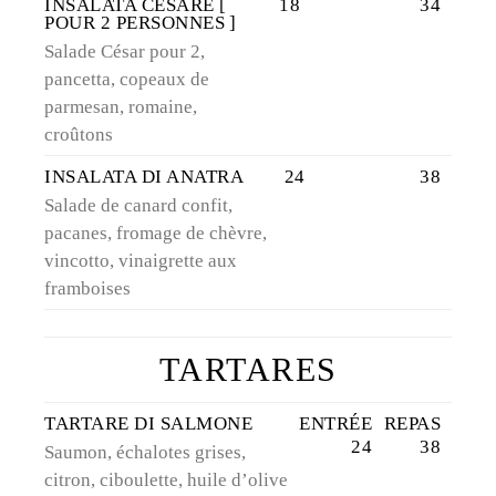
INSALATA CESARE [
18
34
POUR 2 PERSONNES ]
Salade César pour 2,
pancetta, copeaux de
parmesan, romaine,
croûtons
INSALATA DI ANATRA
24
38
Salade de canard confit,
pacanes, fromage de chèvre,
vincotto, vinaigrette aux
framboises
TARTARES
TARTARE DI SALMONE
ENTRÉE
REPAS
24
38
Saumon, échalotes grises,
citron, ciboulette, huile d’olive