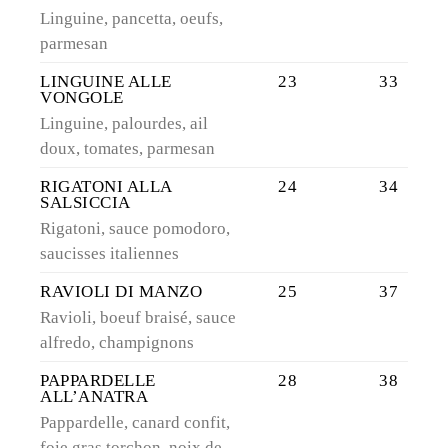
Linguine, pancetta, oeufs,
parmesan
LINGUINE ALLE
23
33
VONGOLE
Linguine, palourdes, ail
doux, tomates, parmesan
RIGATONI ALLA
24
34
SALSICCIA
Rigatoni, sauce pomodoro,
saucisses italiennes
RAVIOLI DI MANZO
25
37
Ravioli, boeuf braisé, sauce
alfredo, champignons
PAPPARDELLE
28
38
ALL’ANATRA
Pappardelle, canard confit,
foie gras torchon, noix de